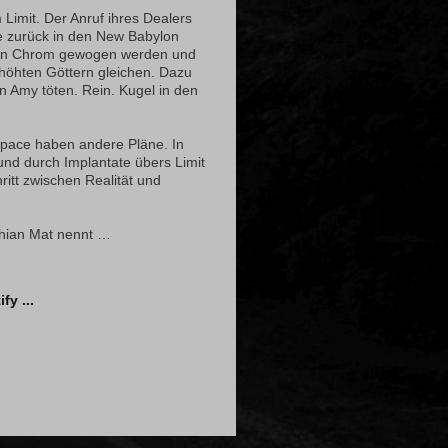
 Limit. Der Anruf ihres Dealers
ie zurück in den New Babylon
 in Chrom gewogen werden und
höhten Göttern gleichen. Dazu
n Amy töten. Rein. Kugel in den
space haben andere Pläne. In
und durch Implantate übers Limit
itt zwischen Realität und
chian Mat nennt …
fy ...