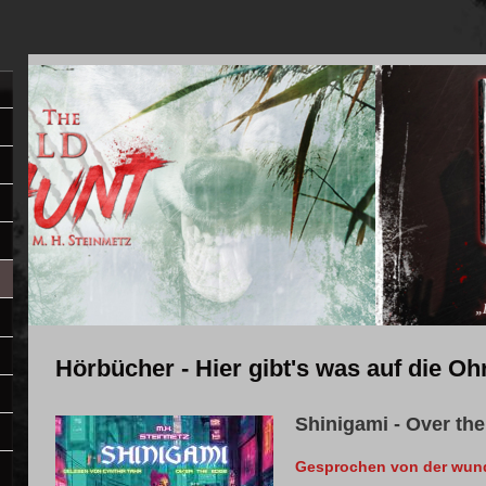
Hörbücher - Hier gibt's was auf die Oh
Shinigami - Over th
Gesprochen von der wund