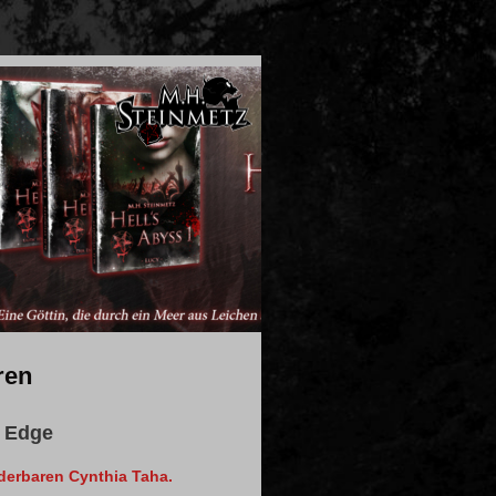
ren
e Edge
erbaren Cynthia Taha.